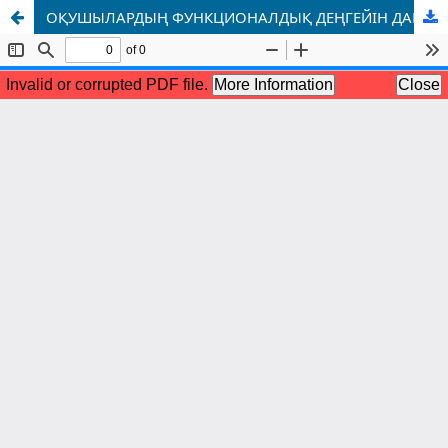
ОҚУШЫЛАРДЫҢ ФУНКЦИОНАЛДЫҚ ДЕҢГЕЙІН ДАМЫТУДАҒЫ ДЕМО-ТАПСЫРМАЛАРДЫҢ РӨЛІ