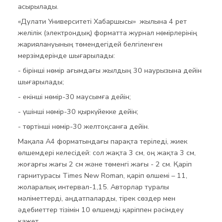
асырылады.
«Дулати Университеті Хабаршысы» жылына 4 рет
желілік (электрондық) форматта журнал нөмірлерінің
жариялануының төмендегідей белгіленген
мерзімдерінде шығарылады:
- бірінші нөмір ағымдағы жылдың 30 наурызына дейін
шығарылады;
- екінші нөмір-30 маусымға дейін;
- үшінші нөмір-30 қыркүйекке дейін;
- төртінші нөмір-30 желтоқсанға дейін.
Мақала А4 форматындағы парақта теріледі, жиек
өлшемдері келесідей: сол жақта 3 см, оң жақта 3 см,
жоғарғы жағы 2 см және төменгі жағы - 2 см. Қаріп
гарнитурасы Times New Roman, қаріп өлшемі – 11,
жоларалық интервал-1,15. Авторлар туралы
мәліметтерді, аңдатпаларды, тірек сөздер мен
әдебиеттер тізімін 10 өлшемді қаріппен рәсімдеу
қажет.