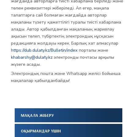
жағдайда авторларға тиісті хабарлама беріледі және
төлем реквизиттері жіберіледі. Ал егер, мақала
талаптарға сай болмаған жағдайда авторлар
мақаланы түзету қажеттілігі туралы тиісті хабарлама
алады. Автор қабылданған мақаланың жариялау
ақысын төлеп, түбіртектің электрондық нұсқасын
редакцияға жолдауы керек. Барлық хат алмасулар
https://dub.dulaty.kz/Bulletin/index
порталы және
khabarshy@dulaty.kz
электронды почтасы арқылы
жүзеге асады.
Электрондық пошта және Whatsapp желісі бойынша
мақалалар қабылданбайды!
МАҚАЛА ЖІБЕРУ
ОҚЫРМАНДАР ҮШІН