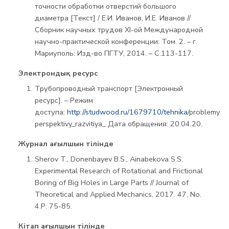
точности обработки отверстий большого
диаметра [Текст] / Е.И. Иванов, И.Е. Иванов //
Сборник научных трудов XI-ой Международной
научно-практической конференции: Том. 2. – г.
Мариуполь: Изд-во ПГТУ, 2014. – С.113-117.
Электрондық ресурс
Трубопроводный транспорт [Электронный
ресурс]. – Режим
доступа:
http://studwood.ru/1679710/tehnika
/problemy
perspektivy_razvitiya_ Дата обращения: 20.04.20.
Журнал ағылшын тілінде
Sherov T., Donenbayev B.S., Ainabekova S.S.
Experimental Research of Rotational and Frictional
Boring of Big Holes in Large Parts // Journal of
Theoretical and Applied Mechanics, 2017. 47, No.
4.Р. 75-85.
Кітап ағылшын тілінде