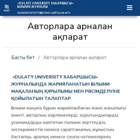
«DULATY UNIVERSITY ХАБАРШЫСЫ»
ҒЫЛЫМИ ЖУРНАЛЫ
УНИВЕРСИТЕТТІҢ РЕСМИ САЙТЫНА ӨТУ
Авторларға арналған
ақпарат
Басты бет
/
Авторларға арналған ақпарат
«
DULATY UNIVERSITY ХАБАРШЫСЫ»
ЖУРНАЛЫНДА ЖАРИЯЛАНАТЫН ҒЫЛЫМИ
МАҚАЛАНЫҢ ҚҰРЫЛЫМЫ МЕН РӘСІМДЕЛУІНЕ
ҚОЙЫЛАТЫН ТАЛАПТАР
Ғылыми мақала бұрын жарияланбаған және жаңалығы
өзекті, авторлық әзірлемелерді, қорытындыларды,
ұсынымдарды қамтитын ғылыми зерттеудің,
эксперименттік немесе сараптамалық жұмыстың
бастапқы, аралық немесе соңғы нәтижелерінің