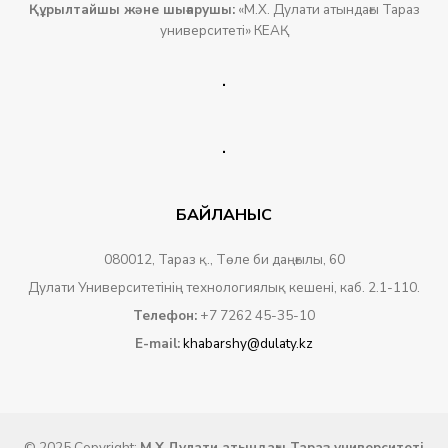
Құрылтайшы
және
шығарушы
:
«М.Х. Дулати атындағы Тараз
университеті» КЕАҚ
.
.
БАЙЛАНЫС
080012, Тараз қ., Төле би даңғылы, 60
Дулати Университетінің технологиялық кешені, каб. 2.1-110.
Телефон:
+7 7262 45-35-10
E-mail:
khabarshy@dulaty.kz
© 2025 Copyright:
М.Х.Дулати атындағы Тараз университеті