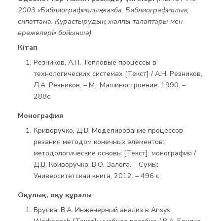
2003 «Библиографиялық жазба. Библиографиялық
сипаттама. Құрастырудың жалпы талаптары мен
ережелері» бойынша)
Кітап
Резников, А.Н. Тепловые процессы в
технологических системах [Текст] / А.Н. Резников,
Л.А. Резников. – М.: Машиностроение, 1990. –
288с.
Монография
Криворучко, Д.В. Моделирование процессов
резания методом конечных элементов:
методологические основы [Текст]: монография /
Д.В. Криворучко, В.О. Залога. – Сумы:
Университетская книга, 2012. – 496 с.
Оқулық, оқу құралы
Бруяка, В.А. Инженерный анализ в Ansys