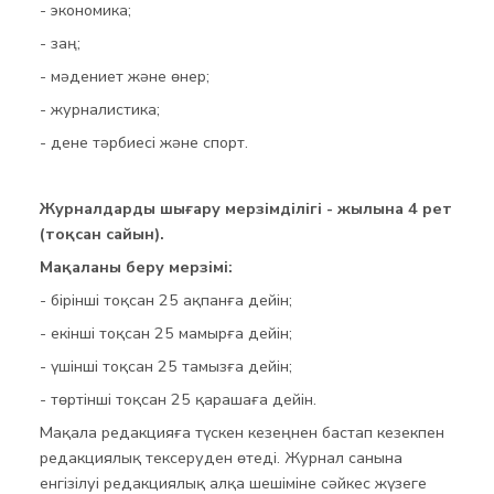
- экономика;
- заң;
- мәдениет және өнер;
- журналистика;
- дене тәрбиесі және спорт.
Журналдарды шығару мерзімділігі - жылына 4 рет
(тоқсан сайын).
Мақаланы беру мерзімі:
- бірінші тоқсан 25 ақпанға дейін;
- екінші тоқсан 25 мамырға дейін;
- үшінші тоқсан 25 тамызға дейін;
- төртінші тоқсан 25 қарашаға дейін.
Мақала редакцияға түскен кезеңнен бастап кезекпен
редакциялық тексеруден өтеді. Журнал санына
енгізілуі редакциялық алқа шешіміне сәйкес жүзеге