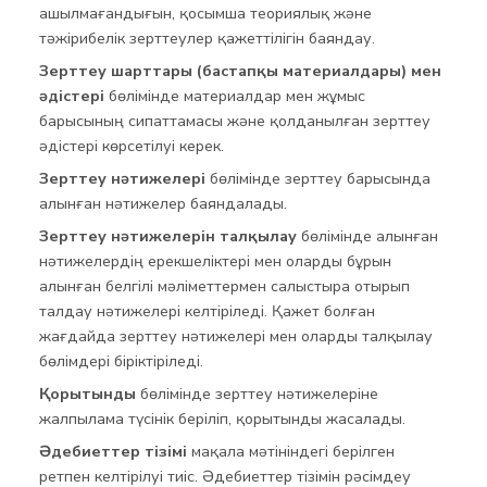
ашылмағандығын, қосымша теориялық және
тәжірибелік зерттеулер қажеттілігін баяндау.
Зерттеу шарттары (бастапқы материалдары) мен
әдістері
бөлімінде материалдар мен жұмыс
барысының сипаттамасы және қолданылған зерттеу
әдістері көрсетілуі керек.
Зерттеу нәтижелері
бөлімінде зерттеу барысында
алынған нәтижелер баяндалады.
Зерттеу нәтижелерін талқылау
бөлімінде алынған
нәтижелердің ерекшеліктері мен оларды бұрын
алынған белгілі мәліметтермен салыстыра отырып
талдау нәтижелері келтіріледі. Қажет болған
жағдайда зерттеу нәтижелері мен оларды талқылау
бөлімдері біріктіріледі.
Қорытынды
бөлімінде зерттеу нәтижелеріне
жалпылама түсінік беріліп, қорытынды жасалады.
Әдебиеттер тізімі
мақала мәтініндегі берілген
ретпен келтірілуі тиіс. Әдебиеттер тізімін рәсімдеу