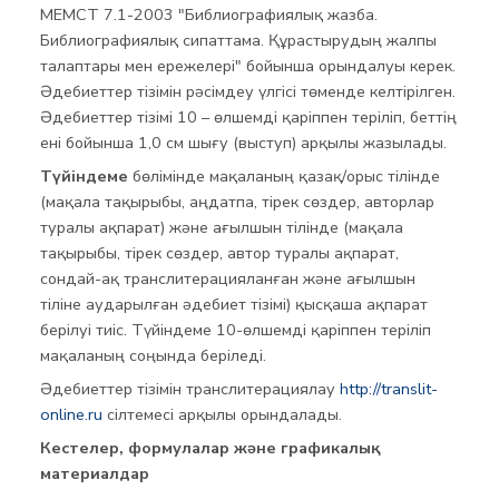
МЕМСТ 7.1-2003 "Библиографиялық жазба.
Библиографиялық сипаттама. Құрастырудың жалпы
талаптары мен ережелері" бойынша орындалуы керек.
Әдебиеттер тізімін рәсімдеу үлгісі төменде келтірілген.
Әдебиеттер тізімі 10 – өлшемді қаріппен теріліп, беттің
ені бойынша 1,0 см шығу (выступ) арқылы жазылады.
Түйіндеме
бөлімінде мақаланың қазақ/орыс тілінде
(мақала тақырыбы, аңдатпа, тірек сөздер, авторлар
туралы ақпарат) және ағылшын тілінде (мақала
тақырыбы, тірек сөздер, автор туралы ақпарат,
сондай-ақ транслитерацияланған және ағылшын
тіліне аударылған әдебиет тізімі) қысқаша ақпарат
берілуі тиіс. Түйіндеме 10-өлшемді қаріппен теріліп
мақаланың соңында беріледі.
Әдебиеттер тізімін транслитерациялау
http://translit-
online.ru
сілтемесі арқылы орындалады.
Кестелер, формулалар және графикалық
материалдар