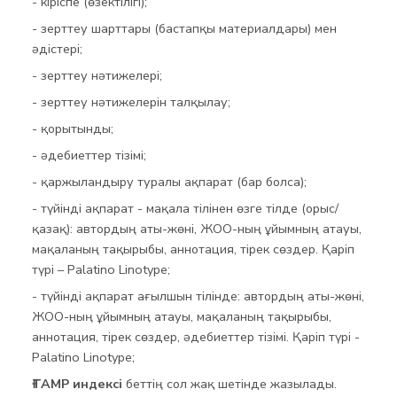
- кіріспе (өзектілігі);
- зерттеу шарттары (бастапқы материалдары) мен
әдістері;
- зерттеу нәтижелері;
- зерттеу нәтижелерін талқылау;
- қорытынды;
- әдебиеттер тізімі;
- қаржыландыру туралы ақпарат (бар болса);
- түйінді ақпарат - мақала тілінен өзге тілде (орыс/
қазақ): автордың аты-жөні, ЖОО-ның ұйымның атауы,
мақаланың тақырыбы, аннотация, тірек сөздер. Қаріп
түрі – Palatino Linotype;
- түйінді ақпарат ағылшын тілінде: автордың аты-жөні,
ЖОО-ның ұйымның атауы, мақаланың тақырыбы,
аннотация, тірек сөздер, әдебиеттер тізімі. Қаріп түрі -
Palatino Linotype;
ҒТАМР индексі
беттің сол жақ шетінде жазылады.