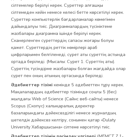
сілтемелер берілуі керек. Суреттер алғашқы
сілтемеден кейін немесе келесі бетте көрсетілуі керек.
Суреттер компьютерлік бағдарламалар көмегімен
дайындалуы тиіс. Диаграммалардың түсініктеме
жазбалары диаграмма ішінде берілуі керек.
Сканерленген суреттердің сапасы жоғары болуы
қажет. Суреттердің реттік нөмірлері араб
цифрларымен белгіленеді, сурет аты суреттің астында
ортада беріледі. (Мысалы: Сурет 1. Суреттің аты).
Суреттің түсіндірме жазбалары болған жағдайда олар
сурет пен оның атының ортасында беріледі.
Әдебиеттер тізімі
кемінде 5 әдебиеттен тұру керек.
Мақалалардың әдебиеттер тізімінде соңғы 5 (бес)
жылдағы
Web of Science (Сайнс веб-сайты) немесе
Scopus (Скопус) халықаралық деректер
базаларындағы дәйексөзділігі немесе журналдың
шетелдік дәйексөз келтіру, сонымен қатар «Dulaty
University Хабаршысына» сілтеме көрсетілуі тиіс.
Әдебиеттер тізімін рәсімдеу үлгілері
(МЕМСТ 7.1-