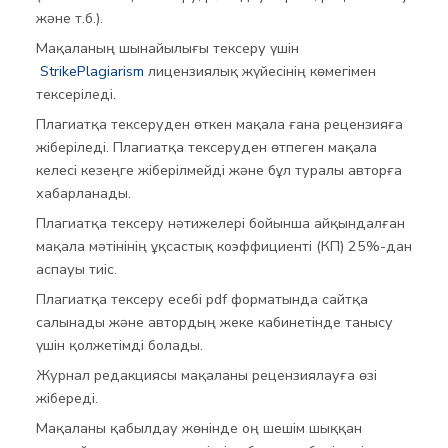
және т.б.).
Мақаланың шынайылығы тексеру үшін
StrikePlagiarism
лицензиялық жүйесінің көмегімен
тексеріледі.
Плагиатқа тексеруден өткен мақала ғана рецензияға
жіберіледі. Плагиатқа тексеруден өтпеген мақала
келесі кезеңге жіберілмейді және бұл туралы авторға
хабарланады.
Плагиатқа тексеру нәтижелері бойынша айқындалған
мақала мәтінінің ұқсастық коэффициенті (КП) 25%-дан
аспауы тиіс.
Плагиатқа тексеру есебі pdf форматында сайтқа
салынады және автордың жеке кабинетінде танысу
үшін қолжетімді болады.
Журнал редакциясы мақаланы рецензиялауға өзі
жібереді.
Мақаланы қабылдау жөнінде оң шешім шыққан