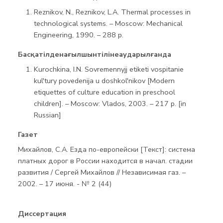
Reznikov, N., Reznikov, L.A. Thermal processes in
technological systems. – Moscow: Mechanical
Engineering, 1990. – 288 p.
Басқатілденағылшынтілінеаударылғанда
Kurochkina, I.N. Sovremennyjj etiketi vospitanie
kul'tury povedenija u doshkol'nikov [Modern
etiquettes of culture education in preschool
children]. – Moscow: Vlados, 2003. – 217 p. [in
Russian]
Газет
Михайлов, С.А.
Езда по-европейски [Текст]: система
платных дорог в России находится в начал. стадии
развития / Сергей Михайлов // Независимая газ. –
2002. – 17 июня. - № 2 (44)
Диссертация