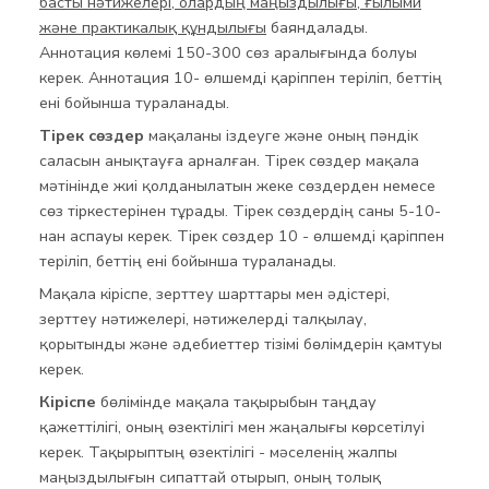
басты нәтижелері, олардың маңыздылығы, ғылыми
және практикалық құндылығы
баяндалады.
Аннотация көлемі 150-300 сөз аралығында болуы
керек. Аннотация 10- өлшемді қаріппен теріліп, беттің
ені бойынша тураланады.
Тірек сөздер
мақаланы іздеуге және оның пәндік
саласын анықтауға арналған. Тірек сөздер мақала
мәтінінде жиі қолданылатын жеке сөздерден немесе
сөз тіркестерінен тұрады. Тірек сөздердің саны 5-10-
нан аспауы керек. Тірек сөздер 10 - өлшемді қаріппен
теріліп, беттің ені бойынша тураланады.
Мақала кіріспе, зерттеу шарттары мен әдістері,
зерттеу нәтижелері, нәтижелерді талқылау,
қорытынды және әдебиеттер тізімі бөлімдерін қамтуы
керек.
Кіріспе
бөлімінде мақала тақырыбын таңдау
қажеттілігі, оның өзектілігі мен жаңалығы көрсетілуі
керек. Тақырыптың өзектілігі - мәселенің жалпы
маңыздылығын сипаттай отырып, оның толық