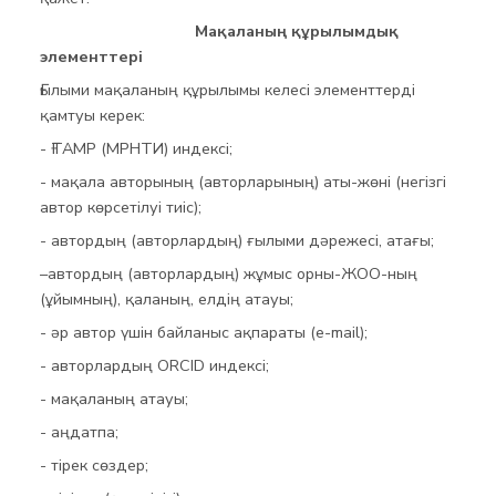
Мақаланың құрылымдық
элементтері
Ғылыми мақаланың құрылымы келесі элементтерді
қамтуы керек:
- ҒТАМР (МРНТИ) индексі;
- мақала авторының (авторларының) аты-жөні (негізгі
автор көрсетілуі тиіс);
- автордың (авторлардың) ғылыми дәрежесі, атағы;
–автордың (авторлардың) жұмыс орны-ЖОО-ның
(ұйымның), қаланың, елдің атауы;
- әр автор үшін байланыс ақпараты (e-mail);
- авторлардың ORCID индексі;
- мақаланың атауы;
- аңдатпа;
- тірек сөздер;