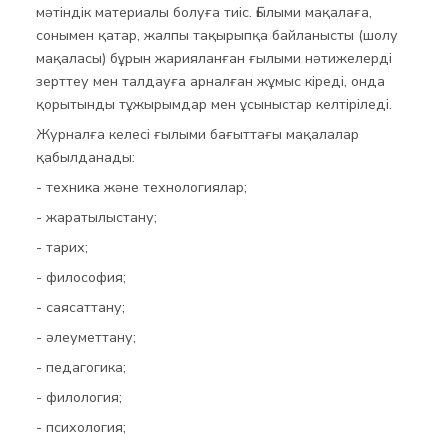
мәтіндік материалы болуға тиіс. Ғылыми мақалаға,
сонымен қатар, жалпы тақырыпқа байланысты (шолу
мақаласы) бұрын жарияланған ғылыми нәтижелерді
зерттеу мен талдауға арналған жұмыс кіреді, онда
қорытынды тұжырымдар мен ұсыныстар келтіріледі.
Журналға келесі ғылыми бағыттағы мақалалар
қабылданады:
- техника және технологиялар;
- жаратылыстану;
- тарих;
- философия;
- саясаттану;
- әлеуметтану;
- педагогика;
- филология;
- психология;