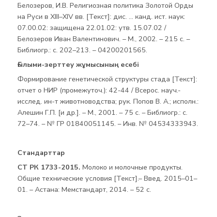
Белозеров, И.В.
Религиозная политика Золотой Орды
на Руси в XIII–XIV вв. [Текст]: дис. … канд. ист. наук:
07.00.02: защищена 22.01.02: утв. 15.07.02 /
Белозеров Иван Валентинович. – М., 2002. – 215 с. –
Библиогр.: с. 202–213. – 04200201565.
Ғылыми-зерттеу жұмысының есебі
Формирование генетической структуры стада [Текст]:
отчет о НИР (промежуточ.): 42-44 / Всерос. науч.-
исслед. ин-т животноводства; рук. Попов В. А.; исполн.:
Алешин Г.П. [и др.]. – М., 2001. – 75 с. – Библиогр.: с.
72–74. – № ГР 01840051145. – Инв. № 04534333943.
Стандарттар
СТ РК 1733-2015.
Молоко и молочные продукты.
Общие технические условия [Текст].– Введ. 2015–01–
01. – Астана: Мемстандарт, 2014. – 52 с.