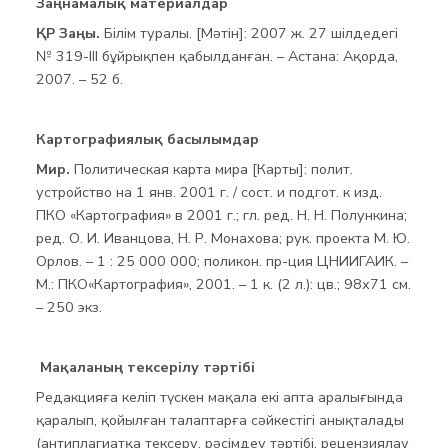
Заңнамалық материалдар
ҚР Заңы.
Білім туралы. [Мәтін]: 2007 ж. 27 шілдедегі
№ 319-III бұйрықпен қабылданған. – Астана: Ақорда,
2007. – 52 б.
Картографиялық басылымдар
Мир.
Политическая карта мира [Карты]: полит.
устройство на 1 янв. 2001 г. / сост. и подгот. к изд.
ПКО «Картография» в 2001 г.; гл. ред. Н. Н. Полункина;
ред. О. И. Иванцова, Н. Р. Монахова; рук. проекта М. Ю.
Орлов. – 1 : 25 000 000; поликон. пр-ция ЦНИИГАИК. –
М.: ПКО«Картография», 2001. – 1 к. (2 л.): цв.; 98х71 см.
– 250 экз.
Мақаланың тексерілу тәртібі
Редакцияға келіп түскен мақала екі апта аралығында
қаралып, қойылған талаптарға сәйкестігі анықталады
(антиплагиатқа тексеру, рәсімдеу тәртібі, рецензиялау