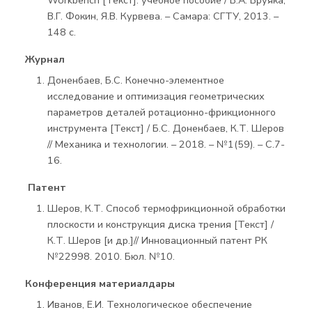
Workbench [Текст]: учебное пособие / В.А. Бруяка,
В.Г. Фокин, Я.В. Курвева. – Самара: СГТУ, 2013. –
148 с.
Журнал
Доненбаев, Б.С. Конечно-элементное
исследование и оптимизация геометрических
параметров деталей ротационно-фрикционного
инструмента [Текст] / Б.С. Доненбаев, К.Т. Шеров
// Механика и технологии. – 2018. – №1(59). – С.7-
16.
Патент
Шеров, К.Т. Способ термофрикционной обработки
плоскости и конструкция диска трения [Текст] /
К.Т. Шеров [и др.]// Инновационный патент РК
№22998. 2010. Бюл. №10.
Конференция материалдары
Иванов, Е.И. Технологическое обеспечение