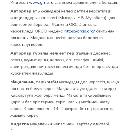
Индексті
www.grnti.ru
сілтемесі арқылы алуға болады.
Авторлар аты-жөндері
келесі ретпен көрсетіледі:
инициалдары және тегі (Мысалы: А.Б. Мұсабаев) қою
әріптермен беріледі. Жанына ORCID индексі
көрсетіледі. ORCID индексі
https://orcid.org/
сайтынан
алынады. Мақаланың негізгі авторы белгіленіп
көрсетілуі керек.
Авторлар туралы мәліметтер
(ғылыми дәрежесі,
атағы, жұмыс орны, қаласы, елі, телефон нөмірі,
электрондық почтасы) келесі жолда беттің ортасында
курсивпен жазылады.
Мақаланың тақырыбы
мазмұнды дәл көрсетіп, қысқа
әрі нақты болуы керек. Мақала атауындағы сөздерді
қысқартуға жол берілмейді. Мақала тақырыбының
қаріпін бас әріптермен теріп, қалың мәтінмен жазу
керек. Қаріп өлшемі – 14. Тақырып беттің ортасында
жазылу керек.
Аңдатпа
мақаланың
негізгі мәні, зерттеу әдістері,