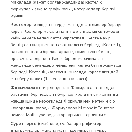
Мақалада (қажет болған жағдайда) кестелік,
формулалық және графикалық материалдар берілуі
мүмкін.
Кестелерге
міндетті түрде мәтінде сілтемелер берілуі
керек. Кестелер мақала мәтінінде алғашқы сілтемеден
кейін немесе келесі бетте көрсетіледі. Кесте нөмірі
беттің сол жақ шетінен азат жолсыз беріледі (Кесте 1),
ал кестенің аты бір жол аралық төмен түсіп беттің
ортасында беріледі. Кесте бір бетке сыймаған
жағдайда бағандары нөмірленіп келесі бетте жалғасы
беріледі. Кестенің жалғасын мысалда көрсетілгендей
етіп беру қажет (1- кестенің жалғасы).
Формулалар
нөмірленуі тиіс. Формула азат жолдан
басталып беріледі, ал нөмірі сол жолдың оң жағында
жақша ішінде көрсетіледі. Формула мен мәтіннің бір
жоларалық қалады. Формулалар Microsoft Equation
немесе MathType редакторларымен терілуі тиіс.
Суреттерге
(сызбалар, сұлбалар, графиктер,
диаграммалар) мақала мәтінінде міндетті түрде