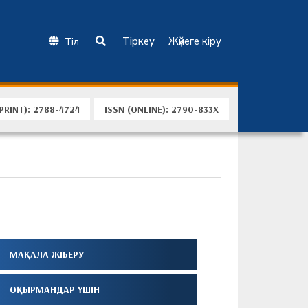
Тіркеу
Жүйеге кіру
Тіл
(PRINT): 2788-4724
ISSN (ONLINE): 2790-833X
МАҚАЛА ЖІБЕРУ
ОҚЫРМАНДАР ҮШІН