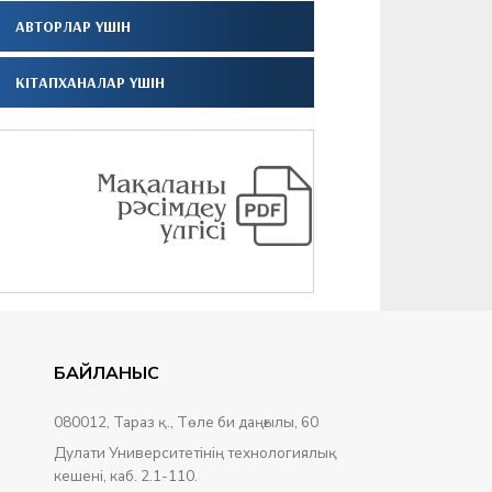
АВТОРЛАР ҮШІН
КІТАПХАНАЛАР ҮШІН
БАЙЛАНЫС
080012, Тараз қ., Төле би даңғылы, 60
Дулати Университетінің технологиялық
кешені, каб. 2.1-110.