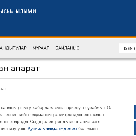
ШЫСЫ» ҒЫЛЫМИ
ЛАНДЫРУЛАР
МҰРАҒАТ
БАЙЛАНЫС
ISSN 
н ақпарат
арат
санының шығу хабарламасына тіркелуін сұраймыз. Ол
ркелгеннен кейін оқырманның электрондық поштасына
ліп отырады. Сіздің электрондық поштаңыз өзге
жеткізу үшін
Құпиялылық мәлімдемесі
бөлімімен