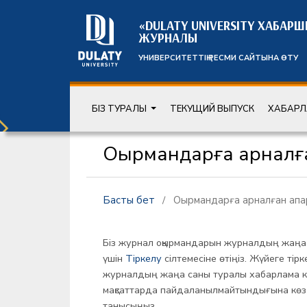
«DULATY UNIVERSITY ХАБАР
ЖУРНАЛЫ
УНИВЕРСИТЕТТІҢ РЕСМИ САЙТЫНА ӨТУ
БІЗ ТУРАЛЫ
ТЕКУЩИЙ ВЫПУСК
ХАБАР
Оқырмандарға арналға
Басты бет
/
Оқырмандарға арналған ақп
Біз журнал оқырмандарын журналдың жаңа 
үшін
Тіркелу
сілтемесіне өтіңіз. Жүйеге ті
журналдың жаңа саны туралы хабарлама ке
мақсаттарда пайдаланылмайтындығына көз 
танысыңыз.