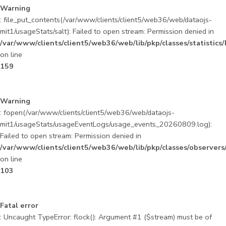
Warning
: file_put_contents(/var/www/clients/client5/web36/web/dataojs-
mit1/usageStats/salt): Failed to open stream: Permission denied in
/var/www/clients/client5/web36/web/lib/pkp/classes/statistics
on line
159
Warning
: fopen(/var/www/clients/client5/web36/web/dataojs-
mit1/usageStats/usageEventLogs/usage_events_20260809.log):
Failed to open stream: Permission denied in
/var/www/clients/client5/web36/web/lib/pkp/classes/observer
on line
103
Fatal error
: Uncaught TypeError: flock(): Argument #1 ($stream) must be of