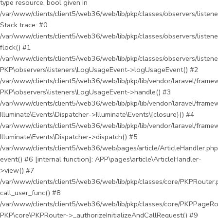
type resource, bool given in
/var/www/clients/client5/web36/web/lib/pkp/classes/observers/liste
Stack trace: #0
/var/www/clients/client5/web36/web/lib/pkp/classes/observers/liste
flock() #1
/var/www/clients/client5/web36/web/lib/pkp/classes/observers/liste
PKP\observers\listeners\LogUsageEvent->logUsageEvent() #2
/var/www/clients/client5/web36/web/lib/pkp/lib/vendor/laravel/framew
PKP\observers\listeners\LogUsageEvent->handle() #3
/var/www/clients/client5/web36/web/lib/pkp/lib/vendor/laravel/framew
Illuminate\Events\Dispatcher->Illuminate\Events\{closure}() #4
/var/www/clients/client5/web36/web/lib/pkp/lib/vendor/laravel/framew
Illuminate\Events\Dispatcher->dispatch() #5
/var/www/clients/client5/web36/web/pages/article/ArticleHandler.php
event() #6 [internal function]: APP\pages\article\ArticleHandler-
>view() #7
/var/www/clients/client5/web36/web/lib/pkp/classes/core/PKPRouter.
call_user_func() #8
/var/www/clients/client5/web36/web/lib/pkp/classes/core/PKPPageRo
PKP\core\PKPRouter->_authorizeInitializeAndCallRequest() #9