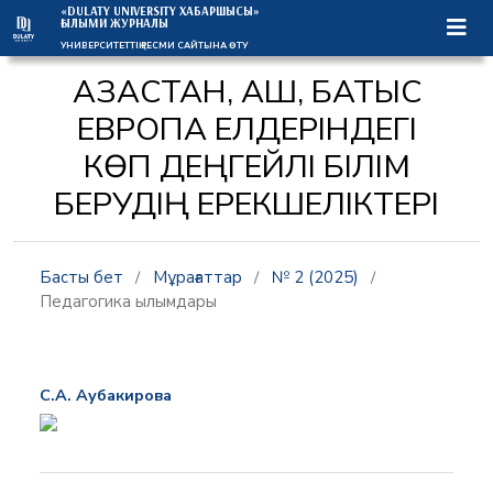
«DULATY UNIVERSITY ХАБАРШЫСЫ»
ҒЫЛЫМИ ЖУРНАЛЫ
УНИВЕРСИТЕТТІҢ РЕСМИ САЙТЫНА ӨТУ
ҚАЗАҚСТАН, АҚШ, БАТЫС
ЕВРОПА ЕЛДЕРІНДЕГІ
КӨП ДЕҢГЕЙЛІ БІЛІМ
БЕРУДІҢ ЕРЕКШЕЛІКТЕРІ
Басты бет
/
Мұрағаттар
/
№ 2 (2025)
/
Педагогика ғылымдары
С.А. Аубакирова