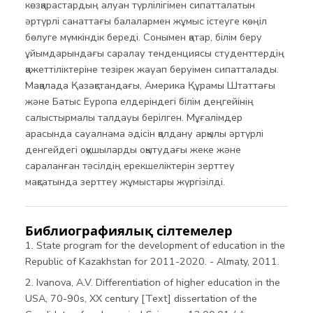
көзқарастардың алуан түрлілігімен сипатталатын
әртүрлі санаттағы балалармен жұмыс істеуге көңіл
бөлуге мүмкіндік береді. Сонымен қатар, білім беру
ұйымдарындағы саралау тенденциясы студенттердің
қажеттіліктеріне тезірек жауап беруімен сипатталады.
Мақалада Қазақстандағы, Америка Құрамы Штаттағы
және Батыс Еуропа елдеріндегі білім деңгейінің
салыстырмалы талдауы берілген. Мұғалімдер
арасында сауалнама әдісін қолдану арқылы әртүрлі
денгейдегі оқушыларды оқытудағы жеке және
сараланған тәсілдің ерекшеліктерін зерттеу
мақсатында зерттеу жұмыстары жүргізілді.
Библиографиялық сілтемелер
1. State program for the development of education in the
Republic of Kazakhstan for 2011-2020. - Almaty, 2011.
2. Ivanova, A.V. Differentiation of higher education in the
USA, 70-90s, XX century [Text] dissertation of the