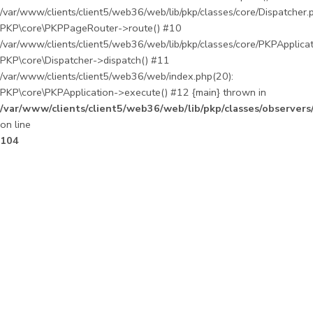
/var/www/clients/client5/web36/web/lib/pkp/classes/core/Dispatcher.
PKP\core\PKPPageRouter->route() #10
/var/www/clients/client5/web36/web/lib/pkp/classes/core/PKPApplica
PKP\core\Dispatcher->dispatch() #11
/var/www/clients/client5/web36/web/index.php(20):
PKP\core\PKPApplication->execute() #12 {main} thrown in
/var/www/clients/client5/web36/web/lib/pkp/classes/observer
on line
104