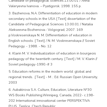
Candidate of pedagogical Sciences.13.00.01 / Anna
Valeryevna Ivanova. – Pyatigorsk. 1998. 155 p.
3. Bazhenova, N.A. Differentiation of education in modern
secondary schools in the USA [Text] dissertation of the
Candidate of Pedagogical Sciences 13.00.01 / Natalia
Alekseevna Bozhenova.- Volgograd, 2007. 169
p.Voskresenskaya N. M. Differentiation of education in
English schools. [Text] / N. M. Voskresenskaya // Soviet
Pedagogy. - 1988. - No. 12
4. Klarin M. V. Individualization of education in bourgeois
pedagogy of the twentieth century. [Text] / M. V. Klarin //
Soviet pedagogy.-1990.-# 3
5. Education reforms in the modern world: global and
regional trends. .[Text] - M .: Ed. Russian Open University,
2003
6. Aubakirova S.A. Culture, Education, Literature №30
WS Books Publishing.Winnipeg, Canada, 2022- с.198-
202 International innovational center PERSPEKTIVA
PLUS, Teplice, Chech Republic