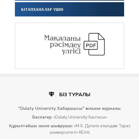
КІТАПХАНАЛАР ҮШІН
БІЗ ТУРАЛЫ
"Dulaty University Хабаршысы
" ғылыми
журналы
Баспагер
: «Dulaty University баспасы»
Құрылтайшы
және
шығарушы
:
«М.Х. Дулати атындағы Тараз
университеті» КЕАҚ