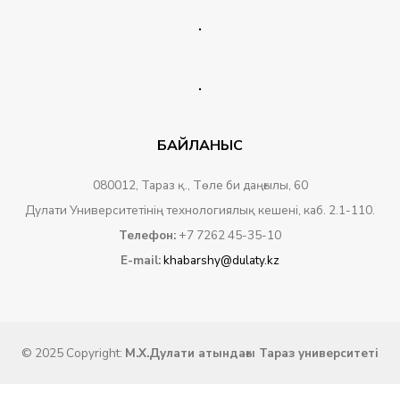
.
.
БАЙЛАНЫС
080012, Тараз қ., Төле би даңғылы, 60
Дулати Университетінің технологиялық кешені, каб. 2.1-110.
Телефон:
+7 7262 45-35-10
E-mail:
khabarshy@dulaty.kz
© 2025 Copyright:
М.Х.Дулати атындағы Тараз университеті